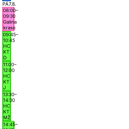
PÁ
7.8.
08:00
–
09:30
Galina
kraso
09:45
–
10:45
HC
KT
D
11:00
–
12:00
HC
KT
J
13:30
–
14:30
HC
KT
MŽ
14:45
–