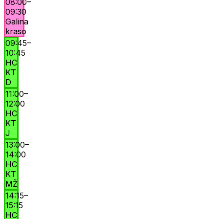
08:00
–
09:30
Galina
kraso
09:45
–
10:45
HC
KT
D
11:00
–
12:00
HC
KT
J
13:00
–
14:00
HC
KT
MŽ
14:15
–
15:15
HC