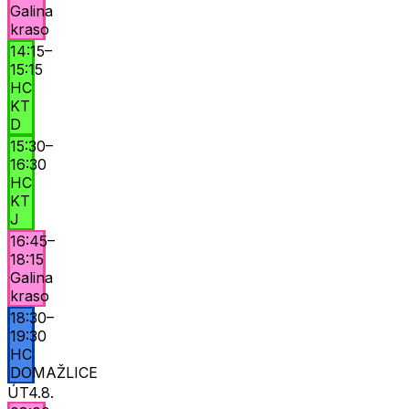
Galina
kraso
14:15
–
15:15
HC
KT
D
15:30
–
16:30
HC
KT
J
16:45
–
18:15
Galina
kraso
18:30
–
19:30
HC
DOMAŽLICE
ÚT
4.8.