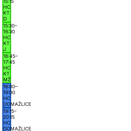
15:15
HC
KT
D
15:30
–
16:30
HC
KT
J
16:45
–
17:45
HC
KT
MŽ
18:00
–
19:00
HC
DOMAŽLICE
19:15
–
20:15
HC
DOMAŽLICE