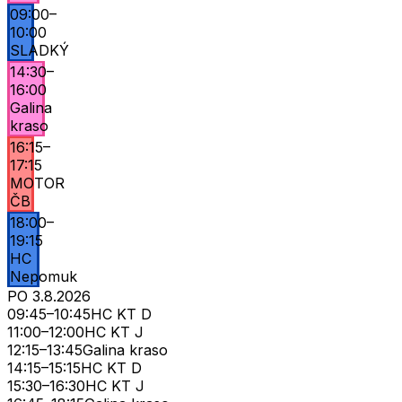
09:00
–
10:00
SLADKÝ
14:30
–
16:00
Galina
kraso
16:15
–
17:15
MOTOR
ČB
18:00
–
19:15
HC
Nepomuk
PO
3.8.
2026
09:45
–
10:45
HC KT D
11:00
–
12:00
HC KT J
12:15
–
13:45
Galina kraso
14:15
–
15:15
HC KT D
15:30
–
16:30
HC KT J