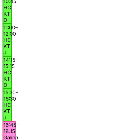
10:45
HC
KT
D
11:00
–
12:00
HC
KT
J
14:15
–
15:15
HC
KT
D
15:30
–
16:30
HC
KT
J
16:45
–
18:15
Galina