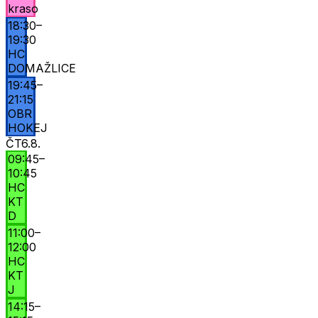
kraso
18:30
–
19:30
HC
DOMAŽLICE
19:45
–
21:15
OBR
HOKEJ
ČT
6.8.
09:45
–
10:45
HC
KT
D
11:00
–
12:00
HC
KT
J
14:15
–