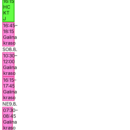
16:15
HC
KT
J
16:45
–
18:15
Galina
kraso
SO
8.8.
10:30
–
12:00
Galina
kraso
16:15
–
17:45
Galina
kraso
NE
9.8.
07:30
–
08:45
Galina
kraso