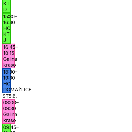
KT
D
15:30
–
16:30
HC
KT
J
16:45
–
18:15
Galina
kraso
18:30
–
19:30
HC
DOMAŽLICE
ST
5.8.
08:00
–
09:30
Galina
kraso
09:45
–